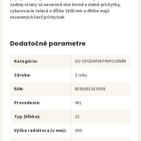
zadnej strany sú navarené dve horné a dolné príchytky,
vykurovacie telesá o dĺžke 1800 mm a dlhšie majú
navarených šesť príchytiek.
Dodatočné parametre
Kategória
:
SO SPODNÝM PRIPOJENÍM
Záruka
:
2 roky
EAN
:
8592651015509
Prevedenie
:
VKL
Typ (hĺbka)
:
22
Výška radiátora (v mm)
:
300