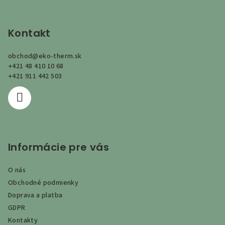
Z
á
p
Kontakt
ä
obchod
@
eko-therm.sk
t
+421 48 410 10 68
i
+421 911 442 503
e
Informácie pre vás
O nás
Obchodné podmienky
Doprava a platba
GDPR
Kontakty