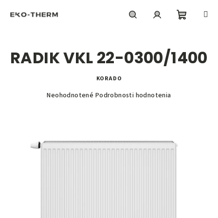
Prejsť
na
obsah
Nákupn
Hľadať
Prihlásenie
RADIK VKL 22-0300/1400
košík
KORADO
Priemerné
Neohodnotené
Podrobnosti hodnotenia
hodnotenie
produktu
je
0,0
z
5
hviezdičiek.