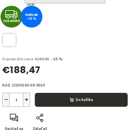
Z
€289,96
–35 %
ZADARMO
A
D
A
štandardná cena:
€289,96
–35 %
R
€188,47
M
Jednotková
O
Kód:
22030140-E0-0010
cena:
−
+
Do košíka
Opýtať sa
Zdieľať