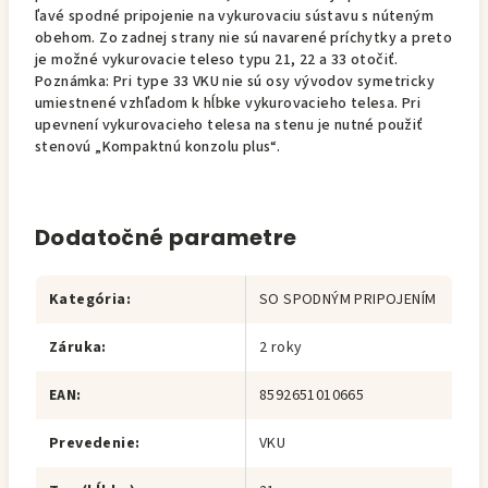
ľavé spodné pripojenie na vykurovaciu sústavu s núteným
obehom. Zo zadnej strany nie sú navarené príchytky a preto
je možné vykurovacie teleso typu 21, 22 a 33 otočiť.
Poznámka: Pri type 33 VKU nie sú osy vývodov symetricky
umiestnené vzhľadom k hĺbke vykurovacieho telesa. Pri
upevnení vykurovacieho telesa na stenu je nutné použiť
stenovú „Kompaktnú konzolu plus“.
Dodatočné parametre
Kategória
:
SO SPODNÝM PRIPOJENÍM
Záruka
:
2 roky
EAN
:
8592651010665
Prevedenie
:
VKU