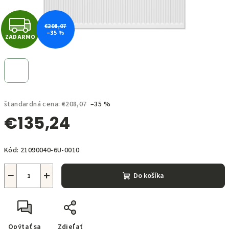
Z
€208,07
–35 %
ZADARMO
A
D
A
štandardná cena:
€208,07
–35 %
R
€135,24
M
Jednotková
O
Kód:
21090040-6U-0010
cena:
−
+
Do košíka
Opýtať sa
Zdieľať