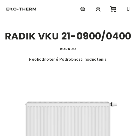
Prejsť
na
obsah
Nákupn
Hľadať
Prihlásenie
RADIK VKU 21-0900/0400
košík
KORADO
Priemerné
Neohodnotené
Podrobnosti hodnotenia
hodnotenie
produktu
je
0,0
z
5
hviezdičiek.