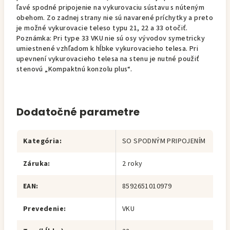
ľavé spodné pripojenie na vykurovaciu sústavu s núteným
obehom. Zo zadnej strany nie sú navarené príchytky a preto
je možné vykurovacie teleso typu 21, 22 a 33 otočiť.
Poznámka: Pri type 33 VKU nie sú osy vývodov symetricky
umiestnené vzhľadom k hĺbke vykurovacieho telesa. Pri
upevnení vykurovacieho telesa na stenu je nutné použiť
stenovú „Kompaktnú konzolu plus“.
Dodatočné parametre
Kategória
:
SO SPODNÝM PRIPOJENÍM
Záruka
:
2 roky
EAN
:
8592651010979
Prevedenie
:
VKU