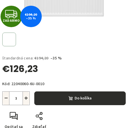
Z
€194,20
–35 %
ZADARMO
A
D
A
štandardná cena:
€194,20
–35 %
R
€126,23
M
Jednotková
O
Kód:
22040060-6U-0010
cena:
−
+
Do košíka
Opýtať sa
Zdieľať