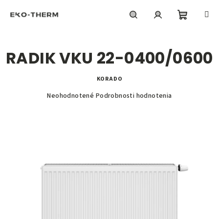
Prejsť
na
obsah
Nákupn
Hľadať
Prihlásenie
RADIK VKU 22-0400/0600
košík
KORADO
Priemerné
Neohodnotené
Podrobnosti hodnotenia
hodnotenie
produktu
je
0,0
z
5
hviezdičiek.