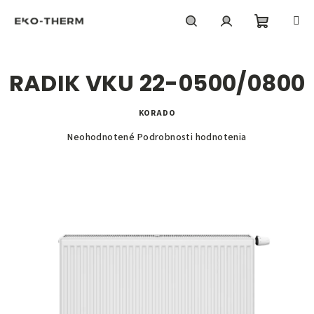
Prejsť
na
obsah
Nákupn
Hľadať
Prihlásenie
RADIK VKU 22-0500/0800
košík
KORADO
Priemerné
Neohodnotené
Podrobnosti hodnotenia
hodnotenie
produktu
je
0,0
z
5
hviezdičiek.