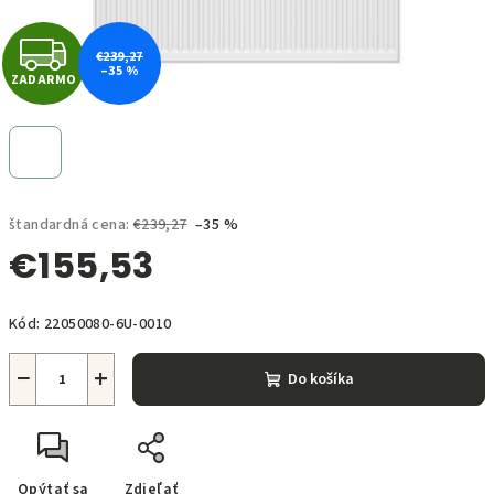
Z
€239,27
–35 %
ZADARMO
A
D
A
štandardná cena:
€239,27
–35 %
R
€155,53
M
Jednotková
O
Kód:
22050080-6U-0010
cena:
−
+
Do košíka
Opýtať sa
Zdieľať