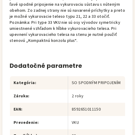
ľavé spodné pripojenie na vykurovaciu sústavu s núteným
obehom. Zo zadnej strany nie sú navarené príchytky a preto
je možné vykurovacie teleso typu 21, 22 a 33 otočiť.
Poznámka: Pri type 33 VKU nie sú osy vývodov symetricky
umiestnené vzhľadom k hĺbke vykurovacieho telesa. Pri
upevnení vykurovacieho telesa na stenu je nutné použiť
stenovú „Kompaktnú konzolu plus“.
Dodatočné parametre
Kategória
:
SO SPODNÝM PRIPOJENÍM
Záruka
:
2 roky
EAN
:
8592651011150
Prevedenie
:
VKU