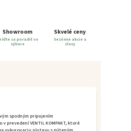
Showroom
Skvelé ceny
ríďte sa poradiť vo
Sezónne akcie a
výbere
zľavy
ľavým spodným pripojením
so v prevedení VENTIL KOMPAKT, ktoré
na vykurovaciu sústavu s núteným