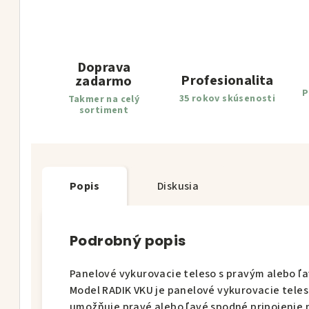
Doprava
Profesionalita
zadarmo
P
35 rokov skúsenosti
Takmer na celý
sortiment
Popis
Diskusia
Podrobný popis
Panelové vykurovacie teleso s pravým alebo 
Model RADIK VKU je panelové vykurovacie tele
umožňuje pravé alebo ľavé spodné pripojenie 