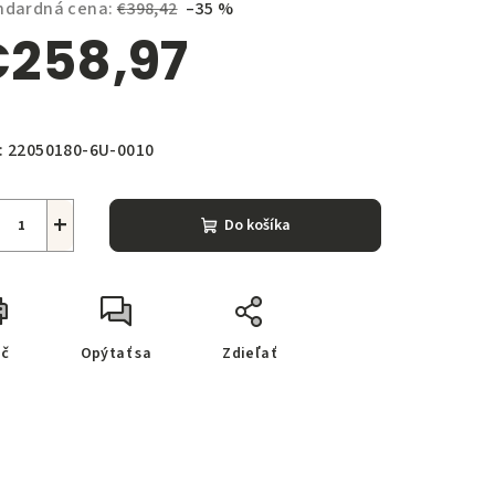
ndardná cena:
€398,42
–35 %
258,97
notková
zdičiek.
a:
:
22050180-6U-0010
+
Do košíka
ač
Opýtať sa
Zdieľať