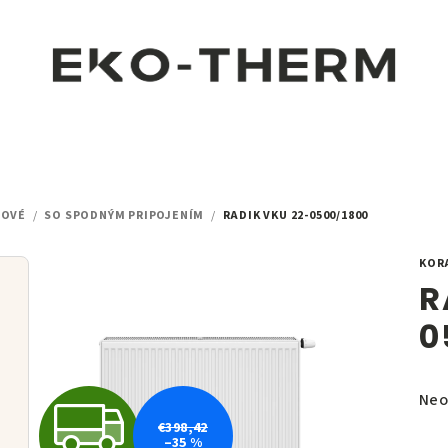
LOVÉ
/
SO SPODNÝM PRIPOJENÍM
/
RADIK VKU 22-0500/1800
KOR
R
0
Pri
Neo
Z
hod
€398,42
–35 %
pro