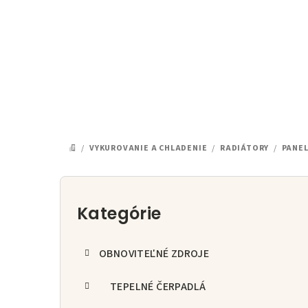
Prejsť
na
obsah
/
VYKUROVANIE A CHLADENIE
/
RADIÁTORY
/
PANE
DOMOV
B
o
Kategórie
Preskočiť
kategórie
č
OBNOVITEĽNÉ ZDROJE
n
ý
TEPELNÉ ČERPADLÁ