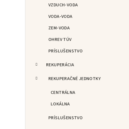
p
VZDUCH-VODA
a
VODA-VODA
n
ZEM-VODA
e
OHREV TÚV
l
PRÍSLUŠENSTVO
REKUPERÁCIA
REKUPERAČNÉ JEDNOTKY
CENTRÁLNA
LOKÁLNA
PRÍSLUŠENSTVO