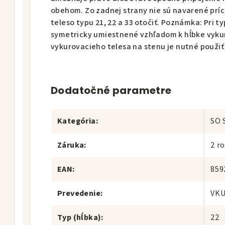
obehom. Zo zadnej strany nie sú navarené prí
teleso typu 21, 22 a 33 otočiť. Poznámka: Pri t
symetricky umiestnené vzhľadom k hĺbke vykur
vykurovacieho telesa na stenu je nutné použi
Dodatočné parametre
Kategória
:
SO 
Záruka
:
2 r
EAN
:
859
Prevedenie
:
VK
Typ (hĺbka)
:
22