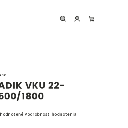
Hľadať
Prihlásenie
Nákupný
košík
ADO
ADIK VKU 22-
500/1800
emerné
hodnotené
Podrobnosti hodnotenia
notenie
duktu