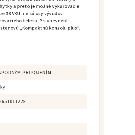
chytky a preto je možné vykurovacie
ype 33 VKU nie sú osy vývodov
ovacieho telesa. Pri upevnení
ť stenovú „Kompaktnú konzolu plus“.
SPODNÝM PRIPOJENÍM
oky
2651011228
U