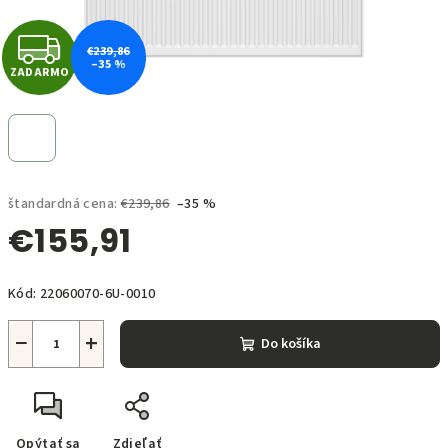
Z
€239,86
–35 %
ZADARMO
A
D
A
štandardná cena:
€239,86
–35 %
R
€155,91
M
Jednotková
O
Kód:
22060070-6U-0010
cena:
−
+
Do košíka
Opýtať sa
Zdieľať