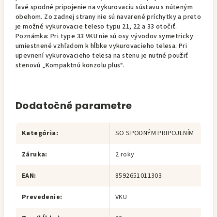
ľavé spodné pripojenie na vykurovaciu sústavu s núteným
obehom. Zo zadnej strany nie sú navarené príchytky a preto
je možné vykurovacie teleso typu 21, 22 a 33 otočiť.
Poznámka: Pri type 33 VKU nie sú osy vývodov symetricky
umiestnené vzhľadom k hĺbke vykurovacieho telesa. Pri
upevnení vykurovacieho telesa na stenu je nutné použiť
stenovú „Kompaktnú konzolu plus“.
Dodatočné parametre
Kategória
:
SO SPODNÝM PRIPOJENÍM
Záruka
:
2 roky
EAN
:
8592651011303
Prevedenie
:
VKU