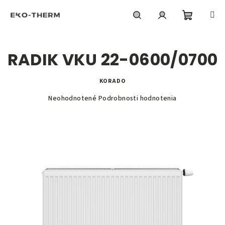
Prejsť
na
obsah
Nákupn
Hľadať
Prihlásenie
RADIK VKU 22-0600/0700
košík
KORADO
Priemerné
Neohodnotené
Podrobnosti hodnotenia
hodnotenie
produktu
je
0,0
z
5
hviezdičiek.