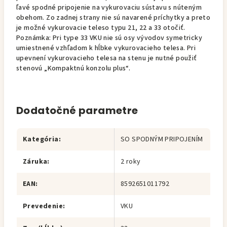
ľavé spodné pripojenie na vykurovaciu sústavu s núteným
obehom. Zo zadnej strany nie sú navarené príchytky a preto
je možné vykurovacie teleso typu 21, 22 a 33 otočiť.
Poznámka: Pri type 33 VKU nie sú osy vývodov symetricky
umiestnené vzhľadom k hĺbke vykurovacieho telesa. Pri
upevnení vykurovacieho telesa na stenu je nutné použiť
stenovú „Kompaktnú konzolu plus“.
Dodatočné parametre
Kategória
:
SO SPODNÝM PRIPOJENÍM
Záruka
:
2 roky
EAN
:
8592651011792
Prevedenie
:
VKU