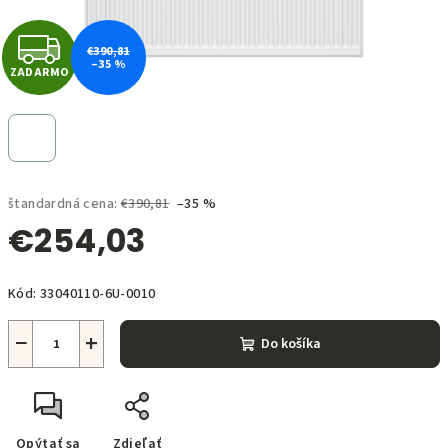
Z
€390,81
–35 %
ZADARMO
A
D
A
štandardná cena:
€390,81
–35 %
R
€254,03
M
Jednotková
O
Kód:
33040110-6U-0010
cena:
−
+
Do košíka
Opýtať sa
Zdieľať