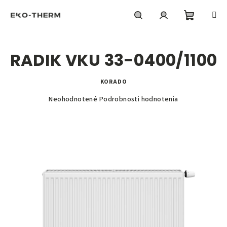
Prejsť
na
obsah
Nákupn
Hľadať
Prihlásenie
RADIK VKU 33-0400/1100
košík
KORADO
Priemerné
Neohodnotené
Podrobnosti hodnotenia
hodnotenie
produktu
je
0,0
z
5
hviezdičiek.