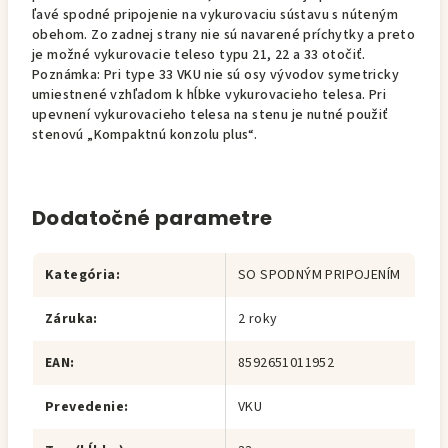
ľavé spodné pripojenie na vykurovaciu sústavu s núteným
obehom. Zo zadnej strany nie sú navarené príchytky a preto
je možné vykurovacie teleso typu 21, 22 a 33 otočiť.
Poznámka: Pri type 33 VKU nie sú osy vývodov symetricky
umiestnené vzhľadom k hĺbke vykurovacieho telesa. Pri
upevnení vykurovacieho telesa na stenu je nutné použiť
stenovú „Kompaktnú konzolu plus“.
Dodatočné parametre
Kategória
:
SO SPODNÝM PRIPOJENÍM
Záruka
:
2 roky
EAN
:
8592651011952
Prevedenie
:
VKU