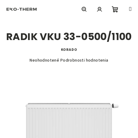
Prejsť
na
obsah
Nákupn
Hľadať
Prihlásenie
RADIK VKU 33-0500/1100
košík
KORADO
Priemerné
Neohodnotené
Podrobnosti hodnotenia
hodnotenie
produktu
je
0,0
z
5
hviezdičiek.