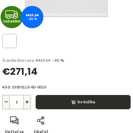
Z
€417,14
–35 %
ZADARMO
A
D
A
štandardná cena:
€417,14
–35 %
R
€271,14
M
Jednotková
O
Kód:
33050110-6U-0010
cena:
−
+
Do košíka
Opýtať sa
Zdieľať