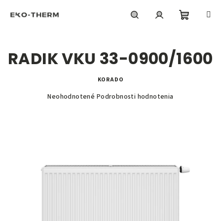
Prejsť
na
obsah
Nákupn
Hľadať
Prihlásenie
RADIK VKU 33-0900/1600
košík
KORADO
Priemerné
Neohodnotené
Podrobnosti hodnotenia
hodnotenie
produktu
je
0,0
z
5
hviezdičiek.