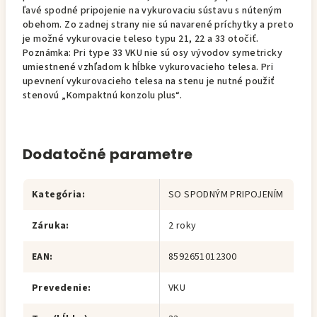
ľavé spodné pripojenie na vykurovaciu sústavu s núteným
obehom. Zo zadnej strany nie sú navarené príchytky a preto
je možné vykurovacie teleso typu 21, 22 a 33 otočiť.
Poznámka: Pri type 33 VKU nie sú osy vývodov symetricky
umiestnené vzhľadom k hĺbke vykurovacieho telesa. Pri
upevnení vykurovacieho telesa na stenu je nutné použiť
stenovú „Kompaktnú konzolu plus“.
Dodatočné parametre
Kategória
:
SO SPODNÝM PRIPOJENÍM
Záruka
:
2 roky
EAN
:
8592651012300
Prevedenie
:
VKU