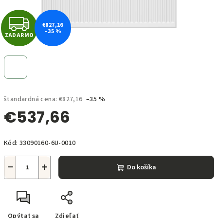
Z
€827,16
–35 %
ZADARMO
A
D
A
štandardná cena:
€827,16
–35 %
R
€537,66
M
Jednotková
O
Kód:
33090160-6U-0010
cena:
−
+
Do košíka
Opýtať sa
Zdieľať