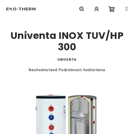
Prejsť
na
obsah
Nákupn
Hľadať
Prihlásenie
Univenta INOX TUV/HP
košík
300
UNIVENTA
Priemerné
Neohodnotené
Podrobnosti hodnotenia
hodnotenie
produktu
je
0,0
z
5
hviezdičiek.