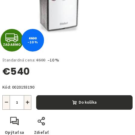
Z
€600
–10 %
ZADARMO
A
D
štandardná cena:
€600
–10 %
€540
A
Jednotková
R
Kód:
0020193190
cena:
M
−
+
Do košíka
O
Opýtať sa
Zdieľať