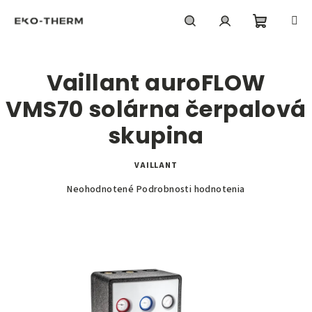
Prejsť
na
obsah
Nákupn
Hľadať
Prihlásenie
Vaillant auroFLOW
košík
VMS70 solárna čerpalová
skupina
VAILLANT
Priemerné
Neohodnotené
Podrobnosti hodnotenia
hodnotenie
produktu
je
0,0
z
5
hviezdičiek.