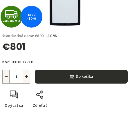
Z
€890
–10 %
ZADARMO
A
D
štandardná cena:
€890
–10 %
€801
A
Jednotková
R
Kód:
0010017716
cena:
M
−
+
Do košíka
O
Opýtať sa
Zdieľať