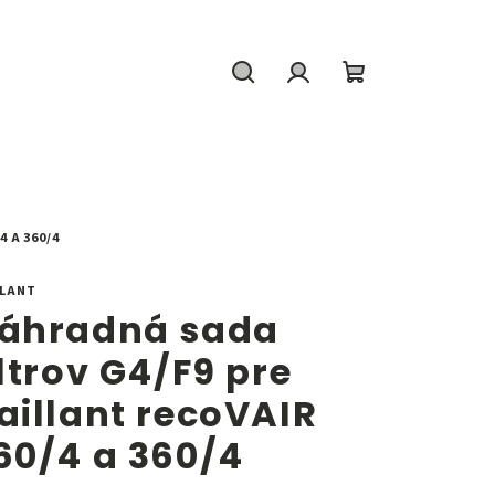
Hľadať
Prihlásenie
Nákupný
košík
 A 360/4
LLANT
áhradná sada
iltrov G4/F9 pre
aillant recoVAIR
60/4 a 360/4