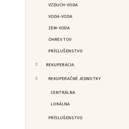
p
VZDUCH-VODA
a
VODA-VODA
n
ZEM-VODA
e
OHREV TÚV
l
PRÍSLUŠENSTVO
REKUPERÁCIA
REKUPERAČNÉ JEDNOTKY
CENTRÁLNA
LOKÁLNA
PRÍSLUŠENSTVO