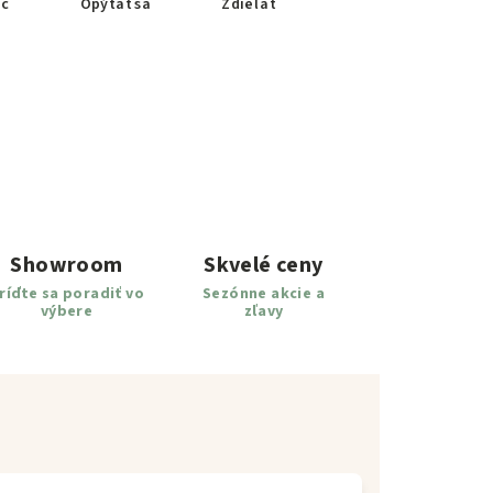
ač
Opýtať sa
Zdieľať
Showroom
Skvelé ceny
ríďte sa poradiť vo
Sezónne akcie a
výbere
zľavy