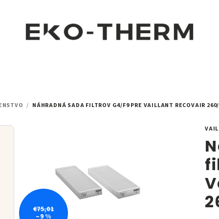
ŠENSTVO
/
NÁHRADNÁ SADA FILTROV G4/F9 PRE VAILLANT RECOVAIR 260/4
VAI
N
f
V
2
€75,01
–9 %