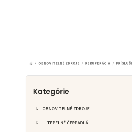
Prejsť
na
obsah
/
OBNOVITEĽNÉ ZDROJE
/
REKUPERÁCIA
/
PRÍSLU
DOMOV
B
o
Kategórie
Preskočiť
kategórie
č
OBNOVITEĽNÉ ZDROJE
n
ý
TEPELNÉ ČERPADLÁ