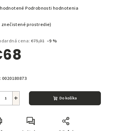
emerné
hodnotené
Podrobnosti hodnotenia
notenie
duktu
e znečistené prostredie)
ndardná cena:
€75,01
–9 %
€68
zdičiek.
notková
a:
:
0020180873
+
Do košíka