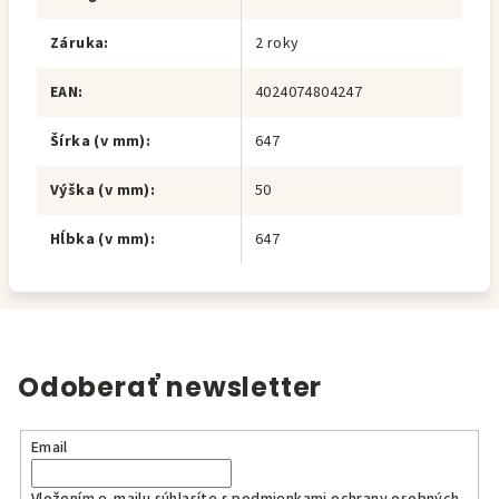
Záruka
:
2 roky
EAN
:
4024074804247
Šírka (v mm)
:
647
Výška (v mm)
:
50
Hĺbka (v mm)
:
647
Odoberať newsletter
Email
Vložením e-mailu súhlasíte s
podmienkami ochrany osobných