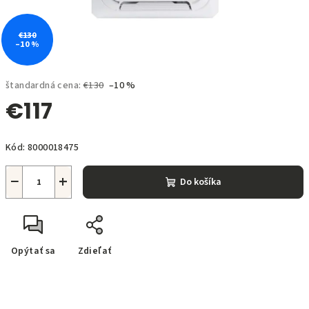
€130
–10 %
štandardná cena:
€130
–10 %
€117
Jednotková
Kód:
8000018475
cena:
−
+
Do košíka
Opýtať sa
Zdieľať