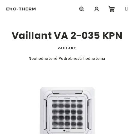
Prejsť
na
obsah
Nákupn
Hľadať
Prihlásenie
Vaillant VA 2-035 KPN
košík
VAILLANT
Priemerné
Neohodnotené
Podrobnosti hodnotenia
hodnotenie
produktu
je
0,0
z
5
hviezdičiek.