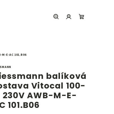
Hľadať
Prihlásenie
Nákupný
košík
-M-E-AC 101.B06
SSMANN
iessmann balíková
ostava Vitocal 100-
, 230V AWB-M-E-
C 101.B06