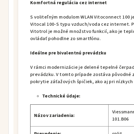
Komfortná regulácia cez internet
S voliteľným modulom WLAN Vitoconnect 100 j
Vitocal 100-S typu vzduch/voda cez internet. 
Vitotrol je možné množstvo funkcií, ako je tepl
ovládať pohodlne zo smartfónu.
Ideálne pre bivalentnú prevádzku
V rámci modernizácie je delené tepelné čerpad
prevádzku. V tomto prípade zostáva pôvodné z
pokrytie záťažových špičiek, ako aj pri nízkych
Technické údaje:
Viessmann
Názov zariadenia:
101.B06
Prevedenie:
split