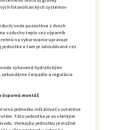
miteľného textu aj grafiky
tných fotovoltaických systémov
 vzduch/voda pozostáva z dvoch
ému vzduchu teplo cez výparník
trebnú na vykurovanie upravuje
ej jednotke a tam je odovdávané cez
závodu vybavená hydralickými
, sekundárne čerpadlo a regulácia
vo úspornú montáž
tornú jednotku inštalovať v suteréne
systém. Táto jednotka je so všetkým
vodu. Vonkajšiu jednotku je možné