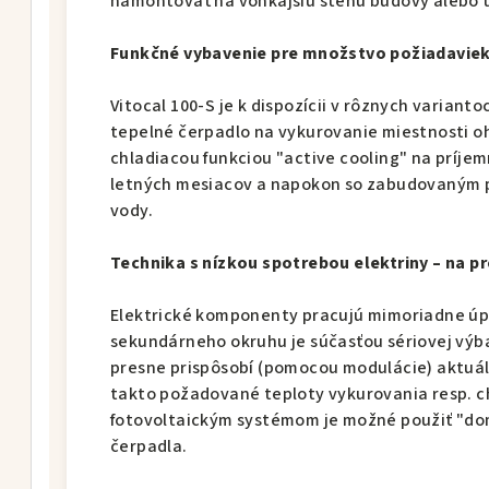
namontovať na vonkajšiu stenu budovy alebo tú
Funkčné vybavenie pre množstvo požiadaviek
Vitocal 100-S je k dispozícii v rôznych varianto
tepelné čerpadlo na vykurovanie miestnosti oh
chladiacou funkciou "active cooling" na príj
letných mesiacov a napokon so zabudovaným 
vody.
Technika s nízkou spotrebou elektriny – na 
Elektrické komponenty pracujú mimoriadne úp
sekundárneho okruhu je súčasťou sériovej výba
presne prispôsobí (pomocou modulácie) aktuá
takto požadované teploty vykurovania resp. chl
fotovoltaickým systémom je možné použiť "do
čerpadla.