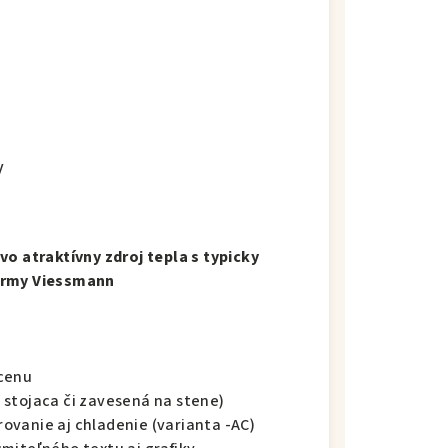
V
vo atraktívny zdroj tepla s typicky
firmy Viessmann
 cenu
 stojaca či zavesená na stene)
ovanie aj chladenie (varianta -AC)