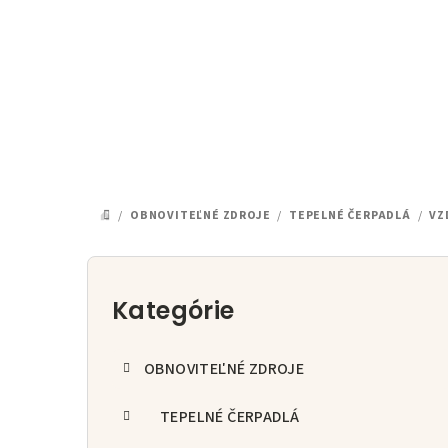
Prejsť
na
obsah
/
OBNOVITEĽNÉ ZDROJE
/
TEPELNÉ ČERPADLÁ
/
VZ
DOMOV
B
o
Kategórie
Preskočiť
kategórie
č
OBNOVITEĽNÉ ZDROJE
n
ý
TEPELNÉ ČERPADLÁ