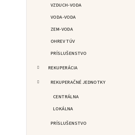
p
VZDUCH-VODA
a
VODA-VODA
n
ZEM-VODA
e
OHREV TÚV
l
PRÍSLUŠENSTVO
REKUPERÁCIA
REKUPERAČNÉ JEDNOTKY
CENTRÁLNA
LOKÁLNA
PRÍSLUŠENSTVO