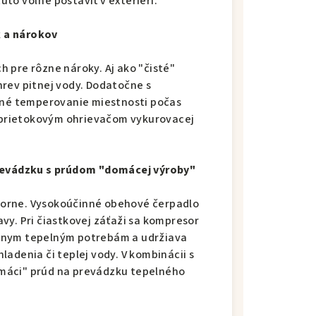
to voľne postaviť v exteriéri.
 a nárokov
ch pre rôzne nároky. Aj ako "čisté"
rev pitnej vody. Dodatočne s
emné temperovanie miestnosti počas
prietokovým ohrievačom vykurovacej
prevádzku s prúdom "domácej výroby"
orne. Vysokoúčinné obehové čerpadlo
vy. Pri čiastkovej záťaži sa kompresor
lnym tepelným potrebám a udržiava
adenia či teplej vody. V kombinácii s
máci" prúd na prevádzku tepelného