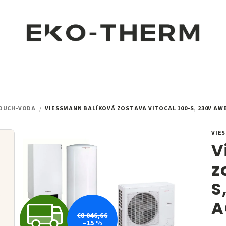
DUCH-VODA
/
VIESSMANN BALÍKOVÁ ZOSTAVA VITOCAL 100-S, 230V AWB
VIE
V
z
S
A
Z
€8 046,66
–15 %