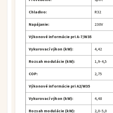
Chladivo:
R32
Napájanie:
230V
Výkonové informácie pri A-7/W35
Vykurovací výkon (kW):
4,42
Rozsah modulácie (kW):
1,9-4,5
COP:
2,75
Výkonové informácie pri A2/W35
Vykurovací výkon (kW):
4,48
Rozsah modulácie (kW):
2,0-5,0