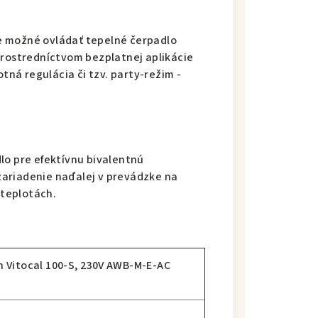
e možné ovládať tepelné čerpadlo
Prostredníctvom bezplatnej aplikácie
otná regulácia či tzv. party-režim -
lo pre efektívnu bivalentnú
ariadenie naďalej v prevádzke na
 teplotách.
 Vitocal 100-S, 230V AWB-M-E-AC