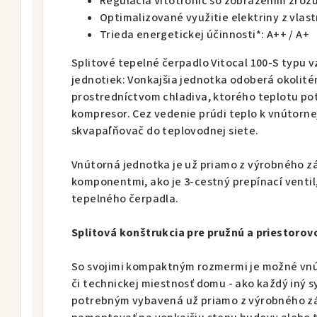
Regulácia Vitotronic so zobrazením zrozu
Optimalizované využitie elektriny z vlas
Trieda energetickej účinnosti*: A++ / A+
Splitové tepelné čerpadlo Vitocal 100-S typu
jednotiek: Vonkajšia jednotka odoberá okolit
prostredníctvom chladiva, ktorého teplotu po
kompresor. Cez vedenie prúdi teplo k vnútorn
skvapaľňovač do teplovodnej siete.
Vnútorná jednotka je už priamo z výrobného 
komponentmi, ako je 3-cestný prepínací ventil
tepelného čerpadla.
Splitová konštrukcia pre pružnú a priestoro
So svojimi kompaktným rozmermi je možné vnú
či technickej miestnosť domu - ako každý iný 
potrebným vybavená už priamo z výrobného zá