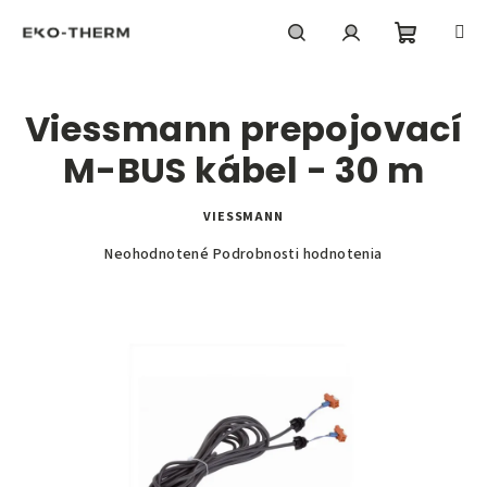
Prejsť
na
obsah
Nákupn
Hľadať
Prihlásenie
Viessmann prepojovací
košík
M-BUS kábel - 30 m
VIESSMANN
Priemerné
Neohodnotené
Podrobnosti hodnotenia
hodnotenie
produktu
je
0,0
z
5
hviezdičiek.