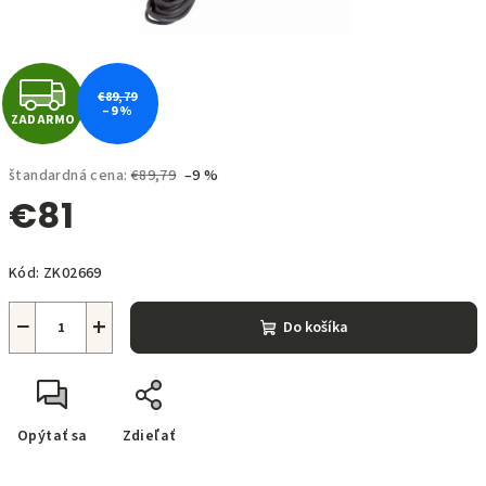
Z
€89,79
–9 %
ZADARMO
A
D
štandardná cena:
€89,79
–9 %
€81
A
Jednotková
R
Kód:
ZK02669
cena:
M
−
+
Do košíka
O
Opýtať sa
Zdieľať