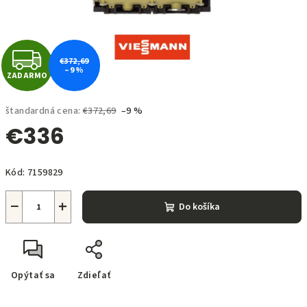
Z
€372,69
–9 %
ZADARMO
A
D
štandardná cena:
€372,69
–9 %
€336
A
Jednotková
R
Kód:
7159829
cena:
M
−
+
Do košíka
O
Opýtať sa
Zdieľať