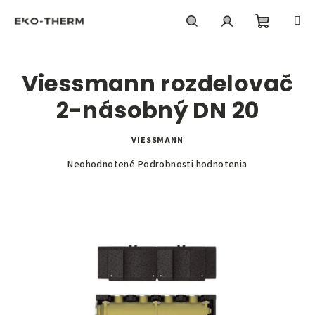
Prejsť
na
obsah
Nákupn
Hľadať
Prihlásenie
Viessmann rozdelovač
košík
2-násobný DN 20
VIESSMANN
Priemerné
Neohodnotené
Podrobnosti hodnotenia
hodnotenie
produktu
je
0,0
z
5
hviezdičiek.