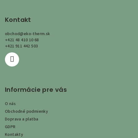
Z
á
p
Kontakt
ä
obchod
@
eko-therm.sk
t
+421 48 410 10 68
i
+421 911 442 503
e
Informácie pre vás
O nás
Obchodné podmienky
Doprava a platba
GDPR
Kontakty