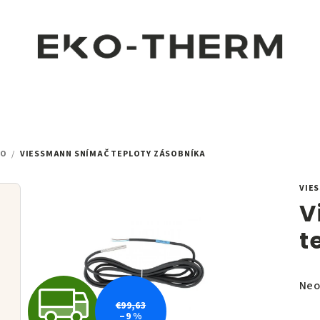
VO
/
VIESSMANN SNÍMAČ TEPLOTY ZÁSOBNÍKA
VIE
V
t
Pri
Neo
Z
hod
€99,63
–9 %
pro