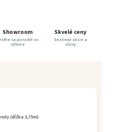
Showroom
Skvelé ceny
ríďte sa poradiť vo
Sezónne akcie a
výbere
zľavy
vody (dĺžka 3,75m)