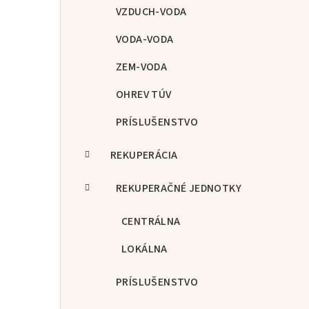
p
VZDUCH-VODA
a
VODA-VODA
n
ZEM-VODA
e
OHREV TÚV
l
PRÍSLUŠENSTVO
REKUPERÁCIA
REKUPERAČNÉ JEDNOTKY
CENTRÁLNA
LOKÁLNA
PRÍSLUŠENSTVO