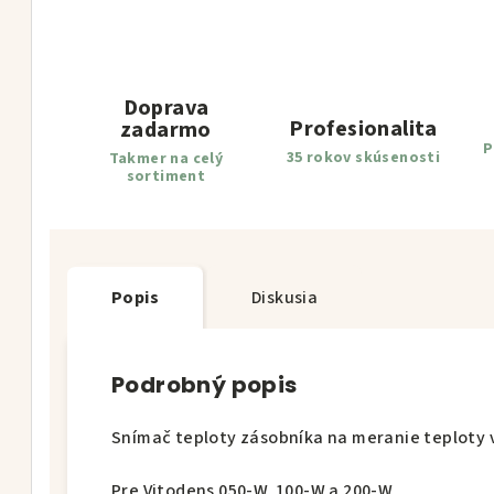
Doprava
Profesionalita
zadarmo
P
35 rokov skúsenosti
Takmer na celý
sortiment
Popis
Diskusia
Podrobný popis
Snímač teploty zásobníka na meranie teploty 
Pre Vitodens 050-W, 100-W a 200-W