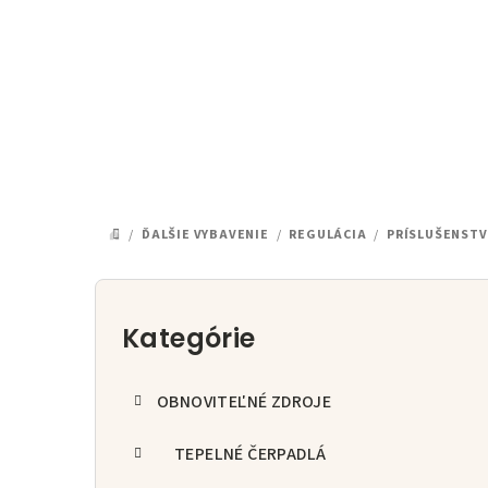
Prejsť
na
obsah
/
ĎALŠIE VYBAVENIE
/
REGULÁCIA
/
PRÍSLUŠENST
DOMOV
B
o
Kategórie
Preskočiť
kategórie
č
OBNOVITEĽNÉ ZDROJE
n
ý
TEPELNÉ ČERPADLÁ