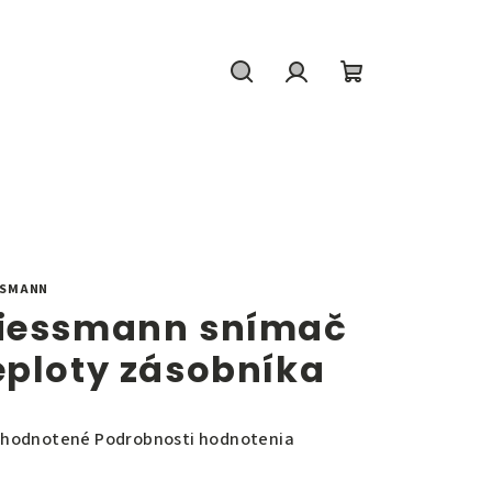
Hľadať
Prihlásenie
Nákupný
košík
SSMANN
iessmann snímač
eploty zásobníka
emerné
hodnotené
Podrobnosti hodnotenia
notenie
duktu