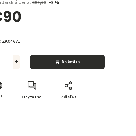
ndardná cena:
€99,63
–9 %
€90
notková
zdičiek.
a:
:
ZK04671
+
Do košíka
ač
Opýtať sa
Zdieľať