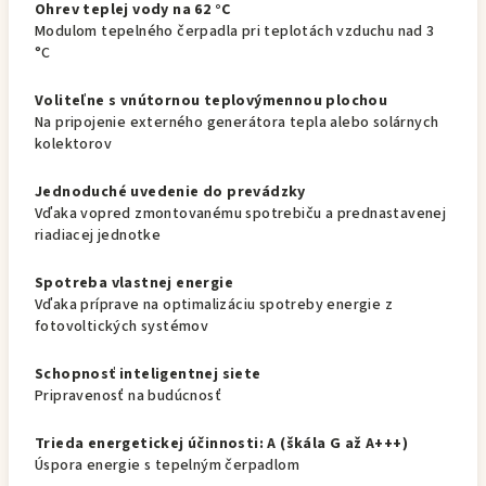
Ohrev teplej vody na 62 °C
Modulom tepelného čerpadla pri teplotách vzduchu nad 3
°C
Voliteľne s vnútornou teplovýmennou plochou
Na pripojenie externého generátora tepla alebo solárnych
kolektorov
Jednoduché uvedenie do prevádzky
Vďaka vopred zmontovanému spotrebiču a prednastavenej
riadiacej jednotke
Spotreba vlastnej energie
Vďaka príprave na optimalizáciu spotreby energie z
fotovoltických systémov
Schopnosť inteligentnej siete
Pripravenosť na budúcnosť
Trieda energetickej účinnosti: A (škála G až A+++)
Úspora energie s tepelným čerpadlom