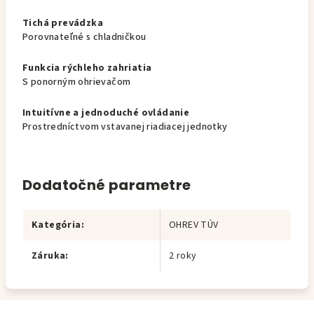
Tichá prevádzka
Porovnateľné s chladničkou
Funkcia rýchleho zahriatia
S ponorným ohrievačom
Intuitívne a jednoduché ovládanie
Prostredníctvom vstavanej riadiacej jednotky
Dodatočné parametre
Kategória
:
OHREV TÚV
Záruka
:
2 roky