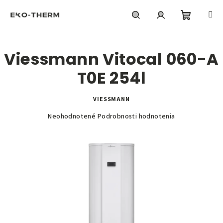
Prejsť
na
obsah
Nákupn
Hľadať
Prihlásenie
Viessmann Vitocal 060-A
košík
T0E 254l
VIESSMANN
Priemerné
Neohodnotené
Podrobnosti hodnotenia
hodnotenie
produktu
je
0,0
z
5
hviezdičiek.