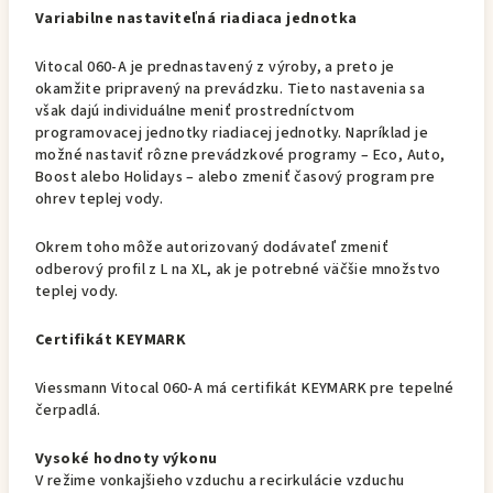
Variabilne nastaviteľná riadiaca jednotka
Vitocal 060-A je prednastavený z výroby, a preto je
okamžite pripravený na prevádzku. Tieto nastavenia sa
však dajú individuálne meniť prostredníctvom
programovacej jednotky riadiacej jednotky. Napríklad je
možné nastaviť rôzne prevádzkové programy – Eco, Auto,
Boost alebo Holidays – alebo zmeniť časový program pre
ohrev teplej vody.
Okrem toho môže autorizovaný dodávateľ zmeniť
odberový profil z L na XL, ak je potrebné väčšie množstvo
teplej vody.
Certifikát KEYMARK
Viessmann Vitocal 060-A má certifikát KEYMARK pre tepelné
čerpadlá.
Vysoké hodnoty výkonu
V režime vonkajšieho vzduchu a recirkulácie vzduchu