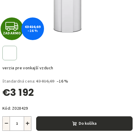
Z
€3 816,69
–16 %
ZADARMO
A
D
A
verzia pre vonkajší vzduch
R
štandardná cena:
€3 816,69
–16 %
M
€3 192
O
Jednotková
Kód:
Z028429
cena:
−
+
Do košíka