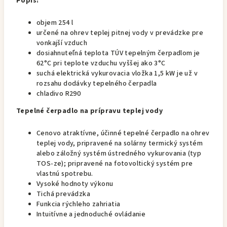
Popis:
objem 254 l
určené na ohrev teplej pitnej vody v prevádzke pre
vonkajší vzduch
dosiahnuteľná teplota TÚV tepelným čerpadlom je
62°C pri teplote vzduchu vyššej ako 3°C
suchá elektrická vykurovacia vložka 1,5 kW je už v
rozsahu dodávky tepelného čerpadla
chladivo R290
Tepelné čerpadlo na prípravu teplej vody
Cenovo atraktívne, účinné tepelné čerpadlo na ohrev
teplej vody, pripravené na solárny termický systém
alebo záložný systém ústredného vykurovania (typ
TOS-ze); pripravené na fotovoltický systém pre
vlastnú spotrebu.
Vysoké hodnoty výkonu
Tichá prevádzka
Funkcia rýchleho zahriatia
Intuitívne a jednoduché ovládanie