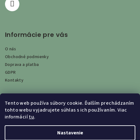
Informácie pre vás
O nás
Obchodné podmienky
Doprava a platba
GDPR
Kontakty
Tento web používa súbory cookie. Ďalším prechádzaním
Vyhľadávanie
tohto webu vyjadrujete súhlas s ich používaním. Viac
informácií
tu
.
Hľadať
Nastavenie