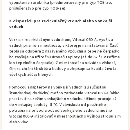
vypustenia zásobníka (predmontovaný pre typ TOE-ze;
príslušenstvo pre typ TOS-ze).
K dispozícii pre recirkulačný vzduch alebo vonkajší
vzduch
Verzia s recirkulačným vzduchom, Vitocal 060-A, využíva
vzduch priamo z miestnosti, v ktorej je nainštalovaná. Časť
tepla sa odoberá z nasávaného vzduchu a tepelné čerpadlo
ho zvyšuje na užitočnú úroveň teploty (až do 62 °C v režime
len tepelného čerpadla). Z miestností sa odvádza vlhkosť,
čím sa chráni štruktúra budovy a zlepšuje sa kvalita života
všetkých zúčastnených.
Pomocou adaptérov na vonkajší vzduch (sú súčasťou
štandardnej dodávky) možno zariadenie Vitocal 060-A ľahko
prestaviť na režim vonkajšieho vzduchu. Účinne pracuje až
do vonkajšej teploty -5 °C. V závislosti od použitého
potrubia na prívod a odvod vonkajšieho vzduchu možno
Vitocal 060-A inštalovať v miestnostiach s výškou stropu 2 m
alebo viac.