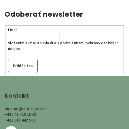
Odoberať newsletter
Email
Vložením e-mailu súhlasíte s
podmienkami ochrany osobných
údajov
Prihlásiť sa
Z
á
p
Kontakt
ä
obchod
@
eko-therm.sk
t
+421 48 410 10 68
i
+421 911 442 503
e