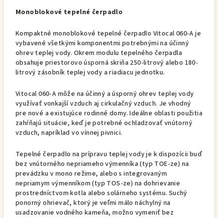
Monoblokové tepelné čerpadlo
Kompaktné monoblokové tepelné čerpadlo Vitocal 060-A je
vybavené všetkými komponentmi potrebnými na účinný
ohrev teplej vody. Okrem modulu tepelného čerpadla
obsahuje priestorovo úsporná skriňa 250-litrový alebo 180-
litrový zásobník teplej vody a riadiacu jednotku.
Vitocal 060-A môže na účinný a úsporný ohrev teplej vody
využívať vonkajší vzduch aj cirkulačný vzduch. Je vhodný
pre nové a existujúce rodinné domy. Ideálne oblasti použitia
zahŕňajú situácie, keď je potrebné ochladzovať vnútorný
vzduch, napríklad vo vínnej pivnici.
Tepelné čerpadlo na prípravu teplej vody je k dispozícii buď
bez vnútorného nepriameho výmenníka (typ TOE-ze) na
prevádzku v mono režime, alebo s integrovaným
nepriamym výmenníkom (typ TOS-ze) na dohrievanie
prostredníctvom kotla alebo solárneho systému. Suchý
ponorný ohrievač, ktorý je veľmi málo náchylný na
usadzovanie vodného kameňa, možno vymeniť bez