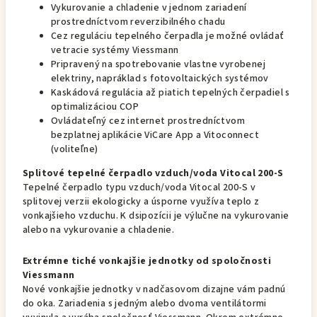
Vykurovanie a chladenie v jednom zariadení
prostredníctvom reverzibilného chadu
Cez reguláciu tepelného čerpadla je možné ovládať
vetracie systémy Viessmann
Pripravený na spotrebovanie vlastne vyrobenej
elektriny, napráklad s fotovoltaických systémov
Kaskádová regulácia až piatich tepelných čerpadiel s
optimalizáciou COP
Ovládateľný cez internet prostredníctvom
bezplatnej aplikácie ViCare App a Vitoconnect
(voliteľne)
Splitové tepelné čerpadlo vzduch/voda Vitocal 200-S
Tepelné čerpadlo typu vzduch/voda Vitocal 200-S v
splitovej verzii ekologicky a úsporne využíva teplo z
vonkajšieho vzduchu. K dsipozícii je výlučne na vykurovanie
alebo na vykurovanie a chladenie.
Extrémne tiché vonkajšie jednotky od spoločnosti
Viessmann
Nové vonkajšie jednotky v nadčasovom dizajne vám padnú
do oka. Zariadenia s jedným alebo dvoma ventilátormi