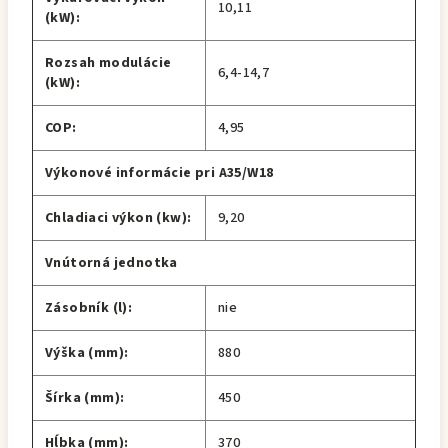
10,11
(kW):
Rozsah modulácie
6,4-14,7
(kW):
COP:
4,95
Výkonové informácie pri A35/W18
Chladiaci výkon (kw):
9,20
Vnútorná jednotka
Zásobník (l):
nie
Výška (mm):
880
Šírka (mm):
450
Hĺbka (mm):
370