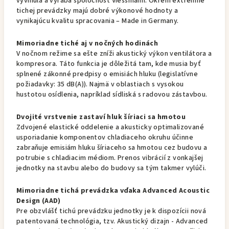
vyvinula a vyrába spoločnosť Viessmann. Okrem extrémne
tichej prevádzky majú dobré výkonové hodnoty a
vynikajúcu kvalitu spracovania – Made in Germany.
Mimoriadne tiché aj v nočných hodinách
V nočnom režime sa ešte zníži akustický výkon ventilátora a
kompresora. Táto funkcia je dôležitá tam, kde musia byť
splnené zákonné predpisy o emisiách hluku (legislatívne
požiadavky: 35 dB(A)). Najmä v oblastiach s vysokou
hustotou osídlenia, napríklad sídliská s radovou zástavbou.
Dvojité vrstvenie zastaví hluk šíriaci sa hmotou
Zdvojené elastické oddelenie a akusticky optimalizované
usporiadanie komponentov chladiaceho okruhu účinne
zabraňuje emisiám hluku šíriaceho sa hmotou cez budovu a
potrubie s chladiacim médiom. Prenos vibrácií z vonkajšej
jednotky na stavbu alebo do budovy sa tým takmer vylúči.
Mimoriadne tichá prevádzka vďaka Advanced Acoustic
Design (AAD)
Pre obzvlášť tichú prevádzku jednotky je k dispozícii nová
patentovaná technológia, tzv. Akustický dizajn - Advanced