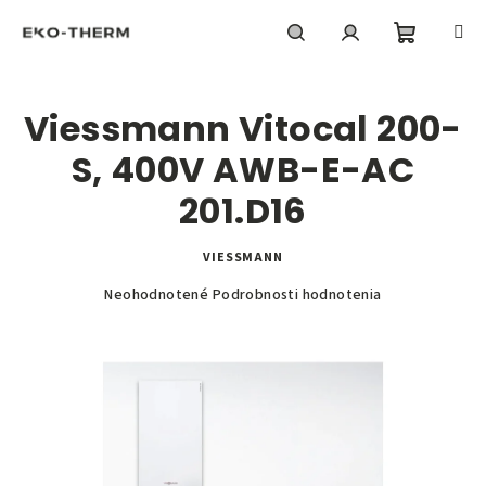
Prejsť
na
obsah
Nákupn
Hľadať
Prihlásenie
Viessmann Vitocal 200-
košík
S, 400V AWB-E-AC
201.D16
VIESSMANN
Priemerné
Neohodnotené
Podrobnosti hodnotenia
hodnotenie
produktu
je
0,0
z
5
hviezdičiek.