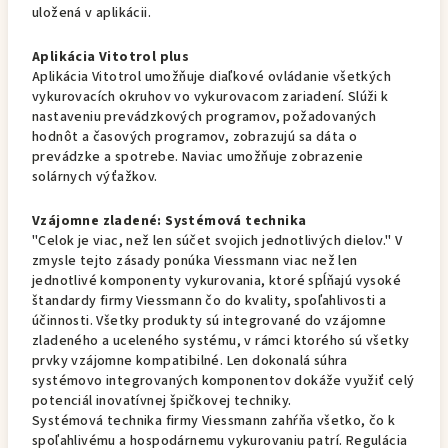
uložená v aplikácii.
Aplikácia Vitotrol plus
Aplikácia Vitotrol umožňuje diaľkové ovládanie všetkých
vykurovacích okruhov vo vykurovacom zariadení. Slúži k
nastaveniu prevádzkových programov, požadovaných
hodnôt a časových programov, zobrazujú sa dáta o
prevádzke a spotrebe. Naviac umožňuje zobrazenie
solárnych výťažkov.
Vzájomne zladené: Systémová technika
"Celok je viac, než len súčet svojich jednotlivých dielov." V
zmysle tejto zásady ponúka Viessmann viac než len
jednotlivé komponenty vykurovania, ktoré spĺňajú vysoké
štandardy firmy Viessmann čo do kvality, spoľahlivosti a
účinnosti. Všetky produkty sú integrované do vzájomne
zladeného a uceleného systému, v rámci ktorého sú všetky
prvky vzájomne kompatibilné. Len dokonalá súhra
systémovo integrovaných komponentov dokáže využiť celý
potenciál inovatívnej špičkovej techniky.
Systémová technika firmy Viessmann zahŕňa všetko, čo k
spoľahlivému a hospodárnemu vykurovaniu patrí. Regulácia