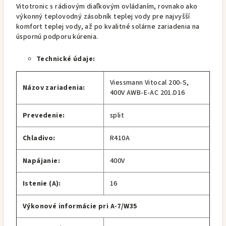
Vitotronic s rádiovým diaľkovým ovládaním, rovnako ako
výkonný teplovodný zásobník teplej vody pre najvyšší
komfort teplej vody, až po kvalitné solárne zariadenia na
úspornú podporu kúrenia.
Technické údaje:
Viessmann Vitocal 200-S,
Názov zariadenia:
400V AWB-E-AC 201.D16
Prevedenie:
split
Chladivo:
R410A
Napájanie:
400V
Istenie (A):
16
Výkonové informácie pri A-7/W35