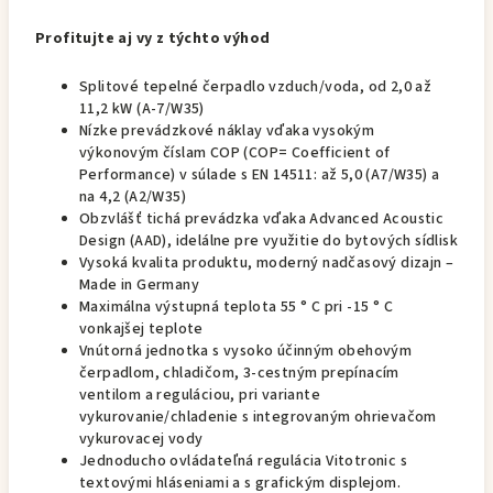
Profitujte aj vy z týchto výhod
Splitové tepelné čerpadlo vzduch/voda, od 2,0 až
11,2 kW (A-7/W35)
Nízke prevádzkové náklay vďaka vysokým
výkonovým číslam COP (COP= Coefficient of
Performance) v súlade s EN 14511: až 5,0 (A7/W35) a
na 4,2 (A2/W35)
Obzvlášť tichá prevádzka vďaka Advanced Acoustic
Design (AAD), idelálne pre využitie do bytových sídlisk
Vysoká kvalita produktu, moderný nadčasový dizajn –
Made in Germany
Maximálna výstupná teplota 55 ° C pri -15 ° C
vonkajšej teplote
Vnútorná jednotka s vysoko účinným obehovým
čerpadlom, chladičom, 3-cestným prepínacím
ventilom a reguláciou, pri variante
vykurovanie/chladenie s integrovaným ohrievačom
vykurovacej vody
Jednoducho ovládateľná regulácia Vitotronic s
textovými hláseniami a s grafickým displejom.