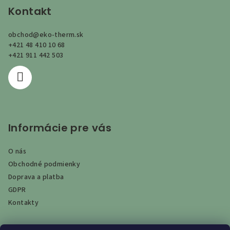
p
Kontakt
ä
obchod
@
eko-therm.sk
t
+421 48 410 10 68
i
+421 911 442 503
e
Informácie pre vás
O nás
Obchodné podmienky
Doprava a platba
GDPR
Kontakty