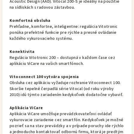
Acoustic Design (AAD). Vitocal 200-S je ideálny na použitie
na sídliskách s radovou zástavbou.
Komfortná obsluha
Prehľadne, komfortne, inteligentne: regulácia Vitotronic
ponúka prefektné funkcie pre rýchle a presné ovládanie
každého vykurovacieho systému.
Konektivita
Regulácia Vitotronic 200 – dostupná v každom čase cez
aplikáciu ViCare na vašich smartfónoch.
Vitoconnect 100 vytvára spojenia
Obsluha cez aplikáciu vyžaduje rozhranie Vitoconnect 100.
Skoršie tepelné čerpadlá série Vitocal (od roku výroby
2010) idú týmto zariadením kedykoľvek dodatočne vybaviť.
Aplikácia ViCare
Aplikácia ViCare umožňuje prevádzkovateľovi ovládať
vykurovacie zariadenie cez smartfón. Kedykoľvek je možné
pozrieť sa na stav prevádzky a v prípade poruchy ide rýchlo
a jednoducho kontaktovať odbornú firmu, ktorá je predtým