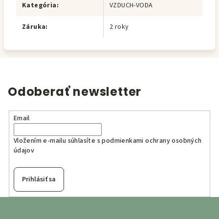
Kategória
:
VZDUCH-VODA
Záruka
:
2 roky
Odoberať newsletter
Email
Vložením e-mailu súhlasíte s
podmienkami ochrany osobných
údajov
Prihlásiť sa
Z
á