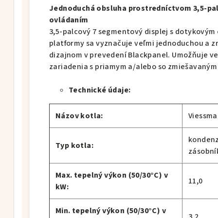
Jednoduchá obsluha prostredníctvom 3,5-pa
ovládaním
3,5-palcový 7 segmentový displej s dotykovým 
platformy sa vyznačuje veľmi jednoduchou a 
dizajnom v prevedení Blackpanel. Umožňuje v
zariadenia s priamym a/alebo so zmiešavaný
Technické údaje:
Názov kotla:
Viessma
kondenz
Typ kotla:
zásobní
Max. tepelný výkon (50/30°C) v
11,0
kW:
Min. tepelný výkon (50/30°C) v
3,2