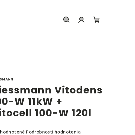
Hľadať
Prihlásenie
Nákupný
košík
SSMANN
iessmann Vitodens
00-W 11kW +
itocell 100-W 120l
emerné
hodnotené
Podrobnosti hodnotenia