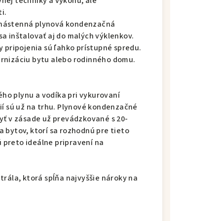
nej techniky a výkonu, ale
i.
 nástenná plynová kondenzačná
a inštalovať aj do malých výklenkov.
 pripojenia sú ľahko prístupné spredu.
rnizáciu bytu alebo rodinného domu.
o plynu a vodíka pri vykurovaní
ií sú už na trhu. Plynové kondenzačné
yť v zásade už prevádzkované s 20-
 bytov, ktorí sa rozhodnú pre tieto
preto ideálne pripravení na
trála, ktorá spĺňa najvyššie nároky na