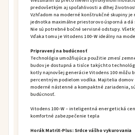
Viessmann sú preto nielen synonymom inovatív
predovšetkým aj spoľahlivosti a dlhej životnost
Vzhľadom na moderné konštrukčné skupiny je
jednotka maximálne priestorovo úsporná a dá s
Nie sú potrebné bočné servisné odstupy. Všetky
Vďaka tomu je Vitodens 100-W ideálny na mode
Pripravený na budúcnosť
Technológia umožňujúca použitie zmesí zemnéh
budov je dostupná a tisíce takýchto technológ
kotly najnovšej generácie Vitodens 100 môžu b
percentným podielom vodíka. Majitelia domov a
moderné nástenné a kompaktné zariadenia, sú 
budúcnosť.
Vitodens 100-W – inteligentná energetická cen
komfortné zabezpečenie tepla
Horák MatriX-Plus: Srdce vášho vykurovania