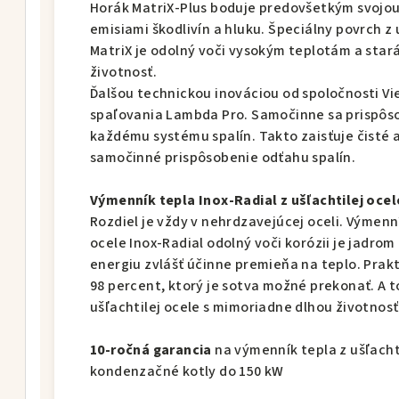
Horák MatriX-Plus boduje predovšetkým svojou
emisiami škodlivín a hluku. Špeciálny povrch z
MatriX je odolný voči vysokým teplotám a stará
životnosť.
Ďalšou technickou inováciou od spoločnosti V
spaľovania Lambda Pro. Samočinne sa prispôs
každému systému spalín. Takto zaisťuje čisté 
samočinné prispôsobenie odťahu spalín.
Výmenník tepla Inox-Radial z ušľachtilej ocel
Rozdiel je vždy v nehrdzavejúcej oceli. Výmenn
ocele Inox-Radial odolný voči korózii je jadro
energiu zvlášť účinne premieňa na teplo. Prakt
98 percent, ktorý je sotva možné prekonať. A t
ušľachtilej ocele s mimoriadne dlhou životnosť
10-ročná garancia
na výmenník tepla z ušľacht
kondenzačné kotly do 150 kW