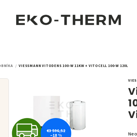
OBNÍKA
/
VIESSMANN VITODENS 100-W 11KW + VITOCELL 100-W 120L
VIE
V
1
V
Z
€3 596,52
Pri
Neo
–18 %