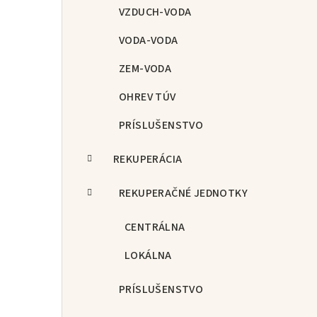
p
VZDUCH-VODA
a
VODA-VODA
n
ZEM-VODA
e
OHREV TÚV
l
PRÍSLUŠENSTVO
REKUPERÁCIA
REKUPERAČNÉ JEDNOTKY
CENTRÁLNA
LOKÁLNA
PRÍSLUŠENSTVO