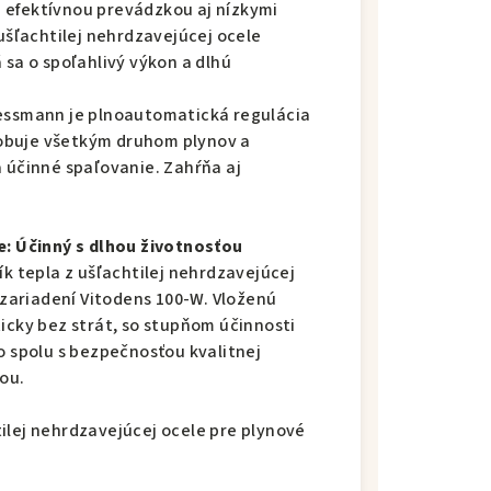
 efektívnou prevádzkou aj nízkymi
 ušľachtilej nehrdzavejúcej ocele
 sa o spoľahlivý výkon a dlhú
iessmann je plnoautomatická regulácia
obuje všetkým druhom plynov a
a účinné spaľovanie. Zahŕňa aj
e: Účinný s dlhou životnosťou
ík tepla z ušľachtilej nehrdzavejúcej
m zariadení Vitodens 100-W. Vloženú
icky bez strát, so stupňom účinnosti
o spolu s bezpečnosťou kvalitnej
ou.
ilej nehrdzavejúcej ocele pre plynové