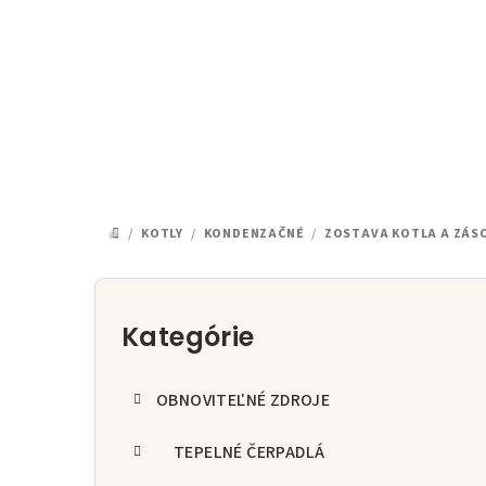
Prejsť
na
obsah
/
KOTLY
/
KONDENZAČNÉ
/
ZOSTAVA KOTLA A ZÁS
DOMOV
B
o
Kategórie
Preskočiť
kategórie
č
OBNOVITEĽNÉ ZDROJE
n
ý
TEPELNÉ ČERPADLÁ