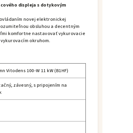
lcového displeja s dotykovým
ovládaním novej elektronickej
zrozumiteľnou obsluhou a decentným
eľmi komfortne nastavovať vykurovacie
m vykurovacím okruhom.
nn Vitodens 100-W 11 kW (B1HF)
ačný, závesný, s pripojením na
k