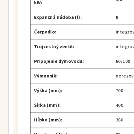
kW:
Expanzná nádoba (l):
8
Čerpadlo:
integro
Trojcestný ventil:
integro
Pripojenie dymovodu:
60/100
Výmenník:
nerezov
Výška (mm):
700
Šírka (mm):
400
Hĺbka (mm):
360