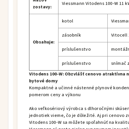
Názov
Viessmann Vitodens 100-W 11 kW
zostavy:
kotol
Viessma
zásobník
Vitocell
Obsahuje:
príslušenstvo
montážn
príslušenstvo
snímač 
Vitodens 100-W: Obzvlášť cenovo atraktívna 
bytové domy
Kompaktné a učinné nástenné plynové konden
pomerom ceny a výkonu
Ako veľkosériový výrobca s dlhoročnými skúse
jednotiek vieme, čo je dôležité. Aj pri cenovo 
Vitodens 100-W sa môžete spoľahnúť na kvalit