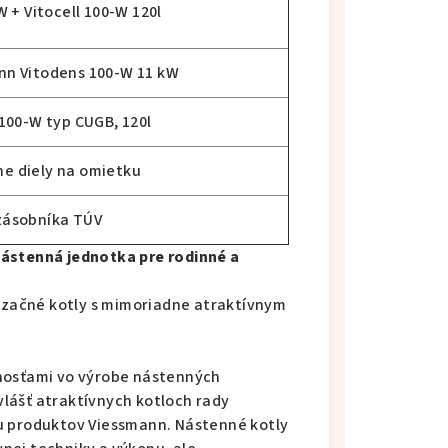
 + Vitocell 100-W 120l
nn Vitodens 100-W 11 kW
 100-W typ CUGB, 120l
e diely na omietku
zásobníka TÚV
nástenná jednotka pre rodinné a
začné kotly s mimoriadne atraktívnym
nosťami vo výrobe nástenných
zvlášť atraktívnych kotloch rady
u produktov Viessmann. Nástenné kotly