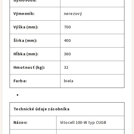
dymovodu:
Výmenník:
nerezový
Výška (mm):
700
Šírka (mm):
400
Hĺbka (mm):
360
Hmotnosť (kg):
32
Farba:
biela
Technické údaje zásobníka
Názov:
Vitocell 100-W typ CUGB