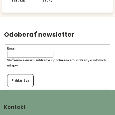
Záruka
:
2 roky
Odoberať newsletter
Email
Vložením e-mailu súhlasíte s
podmienkami ochrany osobných
údajov
Prihlásiť sa
Z
á
p
Kontakt
ä