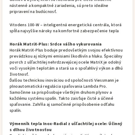
nástenné a kompaktné zariadenia, sú preto ideálne
pripravení na budúcnosť.
Vitodens 100-W – inteligentná energetická centrála, ktorá
spĺňa najvyššie nároky na komfortné zabezpečenie tepla
Horák MatriX-Plus: Srdce vášho vykurovania
Horák MatriX-Plus boduje predovšetkým svojou efektívnou
prevádzkou aj nízkymi emisiami škodlivín a hluku. Špeciálny
povrch z ušľachtilej nehrdzavejúcej ocele MatriX je odolný
voči vysokým teplotám a stará sa o spoľahlivý výkon a dlhú
životnosť.
Ďalšou technickou inováciou od spoločnosti Viessmann je
plnoautomatická regulácia spaľovania Lambda Pro.
Samočinne sa prispôsobuje všetkým druhom plynov a
každému systému spalín. Takto zaisťuje čisté a účinné
spaľovanie. Zahŕňa aj samočinné prispôsobenie odťahu
spalín.
Výmenník tepla Inox-Radial z ušľachtilej ocele: Účinný
s dlhou životnosťou