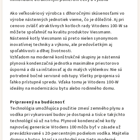
Ako veľkosériový výrobca s dlhoročnými skúsenosťami vo
výrobe nástenných jednotiek vieme, čo je dôležité. Aj pri
cenovo zvlášť atraktívnych kotloch rady Vitodens 100-W sa
môžete spoľahnúť na kvalitu produktov Viessmann.
Nástenné kotly Viessmann sú preto nielen synonymom
inovatívnej techniky a výkonu, ale predovšetkým aj
spoľahlivosti a dlhej životnosti.
Vzhľadom na moderné konštrukčné skupiny je nástenná
plynová kondenzačná jednotka maximálne priestorovo
úsporná a dá sa inštalovať aj do malých výklenkov. Nie sú
potrebné bočné servisné odstupy. Všetky pripojenia sú
ľahko prístupné spredu. Vďaka tomu je Vitodens 100-W
ideálny na modernizáciu bytu alebo rodinného domu.
Pripravený na budúcnosť
Technológia umožňujúca použitie zmesí zemného plynu a
vodíka pri vykurovaní budov je dostupná a tisíce takýchto
technológií sú už na trhu. Plynové kondenzačné kotly
najnovšej generácie Vitodens 100 môžu byť v zásade už
prevádzkované s 20-percentným podielom vodíka. Majitelia
domov a bytov, ktorí sa rozhodnú pre tieto moderné