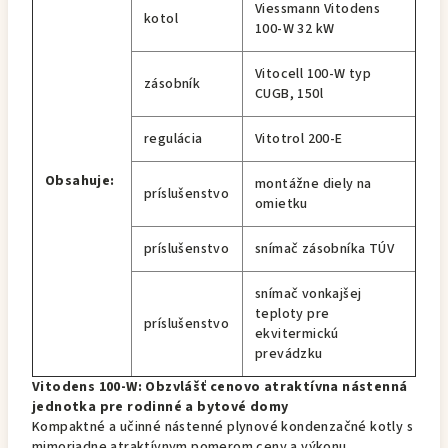
Viessmann Vitodens
kotol
100-W 32 kW
Vitocell 100-W typ
zásobník
CUGB, 150l
regulácia
Vitotrol 200-E
Obsahuje:
montážne diely na
príslušenstvo
omietku
príslušenstvo
snímač zásobníka TÚV
snímač vonkajšej
teploty pre
príslušenstvo
ekvitermickú
prevádzku
Vitodens 100-W: Obzvlášť cenovo atraktívna nástenná
jednotka pre rodinné a bytové domy
Kompaktné a učinné nástenné plynové kondenzačné kotly s
mimoriadne atraktívnym pomerom ceny a výkonu