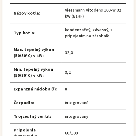
Viessmann Vitodens 100-W 32
Názov kotla:
kW (B1HF)
kondenzačný, závesný, s
Typ kotla:
pripojením na zásobník
Max. tepelný výkon
32,0
(50/30°C) v kW:
Min. tepelný výkon
3,2
(50/30°C) v kW:
Expanzná nádoba (l):
8
Čerpadlo:
integrované
Trojcestný ventil:
integrovaný
Pripojenie
60/100