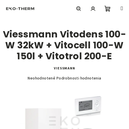
Prejsť
na
obsah
Nákupn
Hľadať
Prihlásenie
Viessmann Vitodens 100-
košík
W 32kW + Vitocell 100-W
150l + Vitotrol 200-E
VIESSMANN
Priemerné
Neohodnotené
Podrobnosti hodnotenia
hodnotenie
produktu
je
0,0
z
5
hviezdičiek.