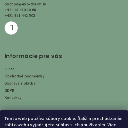
obchod
@
eko-therm.sk
t
+421 48 410 10 68
i
+421 911 442 503
e
Informácie pre vás
O nás
Obchodné podmienky
Doprava a platba
GDPR
Kontakty
Tento web používa súbory cookie. Ďalším prechádzaním
Vyhľadávanie
tohto webu vyjadrujete súhlas s ich používaním. Viac