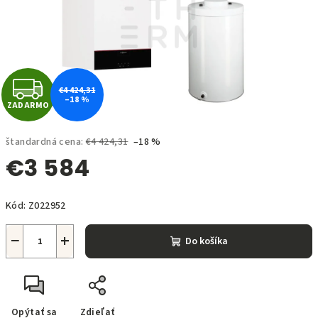
Z
€4 424,31
–18 %
ZADARMO
A
D
štandardná cena:
€4 424,31
–18 %
€3 584
A
Jednotková
R
Kód:
Z022952
cena:
M
−
+
Do košíka
O
Opýtať sa
Zdieľať