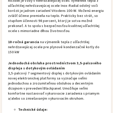
Rozdiel je vždy v nehrdzavejúcej oceli. Výmenník tepla z
ušľachtilej nehrdzavejúcej ocele Inox-Radial odolný voči
korózii je jadrom zariadení Vitodens 100-W. Vloženú energiu
zvlášť účinne premieňa na teplo. Prakticky bez strát, so
stupňom účinnosti 98 percent, ktorý je sotva možné
prekonať. A to spolu s bezpečnosťou kvalitnej ušľachtilej
ocele s mimoriadne dlhou životnosťou.
10-ročná garancia
na výmenník tepla z ušľachtilej
nehrdzavejúcej ocele pre plynové kondenzačné kotly do
150 kW
Jednoduchá obsluha prostredníctvom 3,5-palcového
displeja s dotykovým ovládaním
3,5-palcový 7 segmentový displej s dotykovým ovládaním
novej elektronickej platformy sa vyznačuje veľmi
jednoduchou a zrozumiteľnou obsluhou a decentným
dizajnom v prevedení Blackpanel. Umožňuje veľmi
komfortne nastavovať vykurovacie zariadenia s priamym
a/alebo so zmiešavaným vykurovacím okruhom.
Technické údaje: