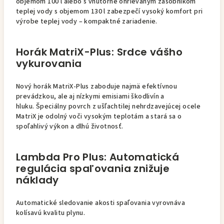
objemom 100 l alebo s vnútorne ohrievaným zásobníkom
teplej vody s objemom 130 l zabezpečí vysoký komfort pri
výrobe teplej vody – kompaktné zariadenie.
Horák MatriX-Plus: Srdce vášho
vykurovania
Nový horák MatriX-Plus zaboduje najmä efektívnou
prevádzkou, ale aj nízkymi emisiami škodlivín a
hluku. Špeciálny povrch z ušľachtilej nehrdzavejúcej ocele
MatriX je odolný voči vysokým teplotám a stará sa o
spoľahlivý výkon a dlhú životnosť.
Lambda Pro Plus: Automatická
regulácia spaľovania znižuje
náklady
Automatické sledovanie akosti spaľovania vyrovnáva
kolísavú kvalitu plynu.