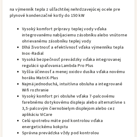
na výmenník tepla z ušľachtilej nehrdzavejúcej ocele pre
plynové kondenzačné kotly do 150 kW
Vysoký komfort prípravy teplej vody vďaka
integrovanému nabíjaciemu zásobníku alebo vnútorne
ohrievanému zásobníku teplej vody
Dlhá životnosť a efektívnosť vďaka výmenníku tepla
Inox-Radial
Vysoká bezpečnosť prevádzky vďaka integrovanej
regulácii spaľovania Lambda Pro Plus
Vyššia účinnosť a menej oxidov dusíka vďaka novému
horáku MatriX-Plus
Najmä jednoduchá, intuitívna obsluha a integrované
Wifi rozhranie
Vysoký komfort pri obsluhe vďaka 7-palcovému
farebnému dotykovému displeju alebo alternatívne s
3,5-palcovým čiernobielym displejom alebo cez
aplikáciu ViCare
Celú spotrebu máte pod kontrolou vďaka
energetickému kokpitu
Správna prevádzka vždy pod kontrolou