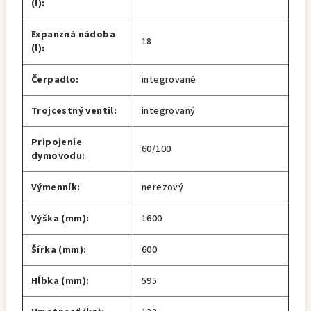
(l):
Expanzná nádoba
18
(l):
Čerpadlo:
integrované
Trojcestný ventil:
integrovaný
Pripojenie
60/100
dymovodu:
Výmenník:
nerezový
Výška (mm):
1600
Šírka (mm):
600
Hĺbka (mm):
595