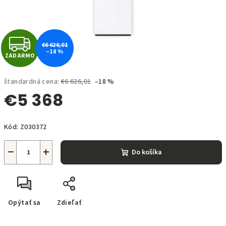
Z
€6 626,01
–18 %
ZADARMO
A
D
štandardná cena:
€6 626,01
–18 %
€5 368
A
Jednotková
R
Kód:
Z030372
cena:
M
−
+
Do košíka
O
Opýtať sa
Zdieľať