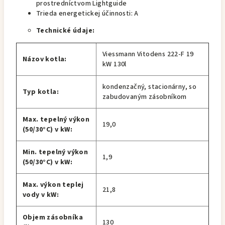
prostredníctvom Lightguide
Trieda energetickej účinnosti: A
Technické údaje:
Viessmann Vitodens 222-F 19
Názov kotla:
kW 130l
kondenzačný, stacionárny, so
Typ kotla:
zabudovaným zásobníkom
Max. tepelný výkon
19,0
(50/30°C) v kW:
Min. tepelný výkon
1,9
(50/30°C) v kW:
Max. výkon teplej
21,8
vody v kW:
Objem zásobníka
130