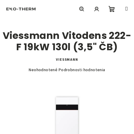
Prejsť
na
obsah
Nákupn
Hľadať
Prihlásenie
Viessmann Vitodens 222-
košík
F 19kW 130l (3,5" ČB)
VIESSMANN
Priemerné
Neohodnotené
Podrobnosti hodnotenia
hodnotenie
produktu
je
0,0
z
5
hviezdičiek.