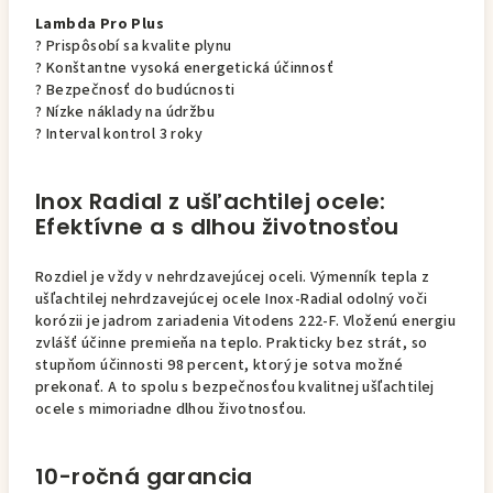
Lambda Pro Plus
? Prispôsobí sa kvalite plynu
? Konštantne vysoká energetická účinnosť
? Bezpečnosť do budúcnosti
? Nízke náklady na údržbu
? Interval kontrol 3 roky
Inox Radial z ušľachtilej ocele:
Efektívne a s dlhou životnosťou
Rozdiel je vždy v nehrdzavejúcej oceli. Výmenník tepla z
ušľachtilej nehrdzavejúcej ocele Inox-Radial odolný voči
korózii je jadrom zariadenia Vitodens 222-F. Vloženú energiu
zvlášť účinne premieňa na teplo. Prakticky bez strát, so
stupňom účinnosti 98 percent, ktorý je sotva možné
prekonať. A to spolu s bezpečnosťou kvalitnej ušľachtilej
ocele s mimoriadne dlhou životnosťou.
10-ročná garancia