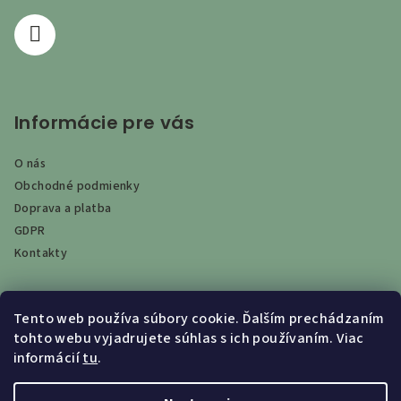
e
Informácie pre vás
O nás
Obchodné podmienky
Doprava a platba
GDPR
Kontakty
Tento web používa súbory cookie. Ďalším prechádzaním
Vyhľadávanie
tohto webu vyjadrujete súhlas s ich používaním. Viac
informácií
tu
.
Hľadať