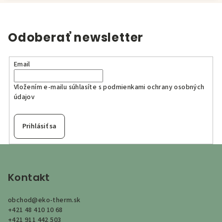
Odoberať newsletter
Email
Vložením e-mailu súhlasíte s
podmienkami ochrany osobných
údajov
Prihlásiť sa
Z
á
p
Kontakt
ä
obchod
@
eko-therm.sk
t
+421 48 410 10 68
i
+421 911 442 503