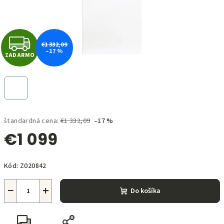
Z
€1 332,09
–17 %
ZADARMO
A
D
A
štandardná cena:
€1 332,09
–17 %
R
€1 099
M
Jednotková
O
Kód:
Z020842
cena:
−
+
Do košíka