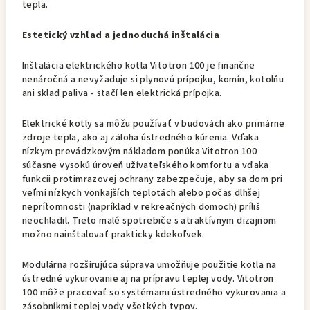
tepla.
Estetický vzhľad a jednoduchá inštalácia
Inštalácia elektrického kotla Vitotron 100 je finančne
nenáročná a nevyžaduje si plynovú prípojku, komín, kotolňu
ani sklad paliva - stačí len elektrická prípojka.
Elektrické kotly sa môžu používať v budovách ako primárne
zdroje tepla, ako aj záloha ústredného kúrenia. Vďaka
nízkym prevádzkovým nákladom ponúka Vitotron 100
súčasne vysokú úroveň užívateľského komfortu a vďaka
funkcii protimrazovej ochrany zabezpečuje, aby sa dom pri
veľmi nízkych vonkajších teplotách alebo počas dlhšej
neprítomnosti (napríklad v rekreačných domoch) príliš
neochladil. Tieto malé spotrebiče s atraktívnym dizajnom
možno nainštalovať prakticky kdekoľvek.
Modulárna rozširujúca súprava umožňuje použitie kotla na
ústredné vykurovanie aj na prípravu teplej vody. Vitotron
100 môže pracovať so systémami ústredného vykurovania a
zásobníkmi teplej vody všetkých typov.