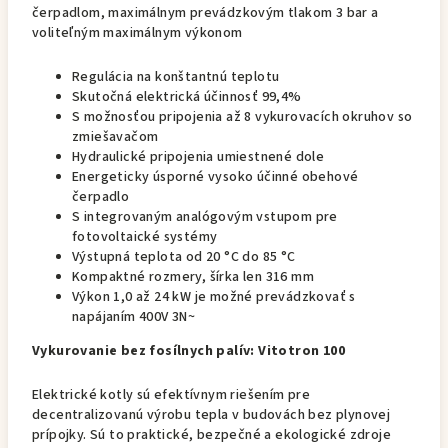
čerpadlom, maximálnym prevádzkovým tlakom 3 bar a
voliteľným maximálnym výkonom
Regulácia na konštantnú teplotu
Skutočná elektrická účinnosť 99,4%
S možnosťou pripojenia až 8 vykurovacích okruhov so
zmiešavačom
Hydraulické pripojenia umiestnené dole
Energeticky úsporné vysoko účinné obehové
čerpadlo
S integrovaným analógovým vstupom pre
fotovoltaické systémy
Výstupná teplota od 20 °C do 85 °C
Kompaktné rozmery, šírka len 316 mm
Výkon 1,0 až 24 kW je možné prevádzkovať s
napájaním 400V 3N~
Vykurovanie bez fosílnych palív: Vitotron 100
Elektrické kotly sú efektívnym riešením pre
decentralizovanú výrobu tepla v budovách bez plynovej
prípojky. Sú to praktické, bezpečné a ekologické zdroje