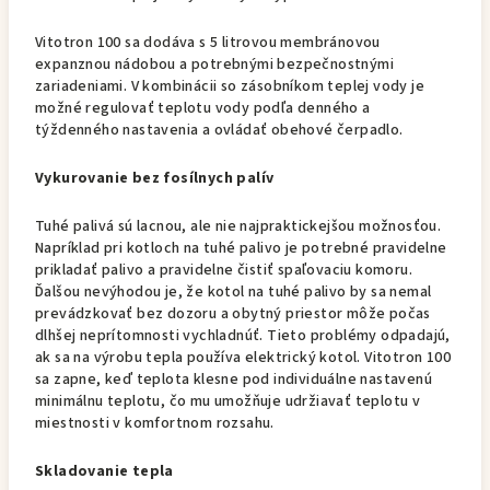
Vitotron 100 sa dodáva s 5 litrovou membránovou
expanznou nádobou a potrebnými bezpečnostnými
zariadeniami. V kombinácii so zásobníkom teplej vody je
možné regulovať teplotu vody podľa denného a
týždenného nastavenia a ovládať obehové čerpadlo.
Vykurovanie bez fosílnych palív
Tuhé palivá sú lacnou, ale nie najpraktickejšou možnosťou.
Napríklad pri kotloch na tuhé palivo je potrebné pravidelne
prikladať palivo a pravidelne čistiť spaľovaciu komoru.
Ďalšou nevýhodou je, že kotol na tuhé palivo by sa nemal
prevádzkovať bez dozoru a obytný priestor môže počas
dlhšej neprítomnosti vychladnúť. Tieto problémy odpadajú,
ak sa na výrobu tepla používa elektrický kotol. Vitotron 100
sa zapne, keď teplota klesne pod individuálne nastavenú
minimálnu teplotu, čo mu umožňuje udržiavať teplotu v
miestnosti v komfortnom rozsahu.
Skladovanie tepla