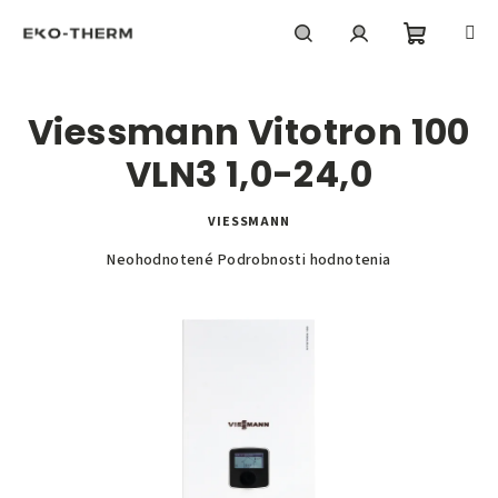
Prejsť
na
obsah
Nákupn
Hľadať
Prihlásenie
Viessmann Vitotron 100
košík
VLN3 1,0-24,0
VIESSMANN
Priemerné
Neohodnotené
Podrobnosti hodnotenia
hodnotenie
produktu
je
0,0
z
5
hviezdičiek.