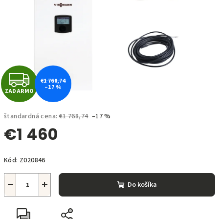
hviezdičiek.
Z
€1 768,74
–17 %
ZADARMO
A
D
štandardná cena:
€1 768,74
–17 %
€1 460
A
Jednotková
R
Kód:
Z020846
cena:
M
−
+
Do košíka
O