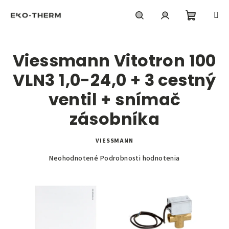
Prejsť
na
obsah
Nákupn
Hľadať
Prihlásenie
Viessmann Vitotron 100
košík
VLN3 1,0-24,0 + 3 cestný
ventil + snímač
zásobníka
VIESSMANN
Priemerné
Neohodnotené
Podrobnosti hodnotenia
hodnotenie
produktu
je
0,0
z
5