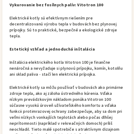
Vykurovanie bez fosílnych palív: Vitotron 100
Elektrické kotly sú efektívnym riešením pre
decentralizovanú výrobu tepla v budovách bez plynovej
prípojky. Sú to praktické, bezpečné a ekologické zdroje
tepla.
Estetický vzhľad a jednoduchá inštalácia
Inštalácia elektrického kotla Vitotron 100 je finančne
nenáročná a nevyžaduje si plynovú prípojku, komín, kotolňu
ani sklad paliva - stačí len elektrická prípojka.
Elektrické kotly sa môžu používať v budovách ako primárne
zdroje tepla, ako aj záloha ústredného kúrenia. Vďaka
nízkym prevádzkovým nákladom ponúka Vitotron 100
súčasne vysokú úroveň užívateľského komfortu a vďaka
funkcii protimrazovej ochrany zabezpečuje, aby sa dom pri
veľmi nízkych vonkajších teplotách alebo počas dlhšej
neprítomnosti (napríklad v rekreačných domoch) príliš
neochladil. Tieto malé spotrebiče s atraktívnym dizajnom