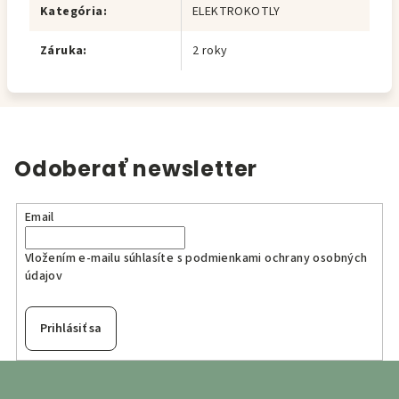
Kategória
:
ELEKTROKOTLY
Záruka
:
2 roky
Odoberať newsletter
Email
Vložením e-mailu súhlasíte s
podmienkami ochrany osobných
údajov
Prihlásiť sa
Z
á