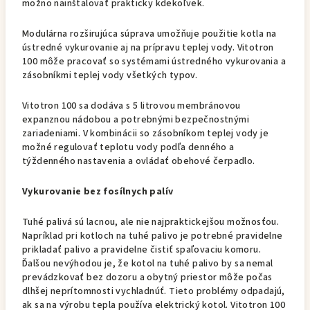
možno nainštalovať prakticky kdekoľvek.
Modulárna rozširujúca súprava umožňuje použitie kotla na
ústredné vykurovanie aj na prípravu teplej vody. Vitotron
100 môže pracovať so systémami ústredného vykurovania a
zásobníkmi teplej vody všetkých typov.
Vitotron 100 sa dodáva s 5 litrovou membránovou
expanznou nádobou a potrebnými bezpečnostnými
zariadeniami. V kombinácii so zásobníkom teplej vody je
možné regulovať teplotu vody podľa denného a
týždenného nastavenia a ovládať obehové čerpadlo.
Vykurovanie bez fosílnych palív
Tuhé palivá sú lacnou, ale nie najpraktickejšou možnosťou.
Napríklad pri kotloch na tuhé palivo je potrebné pravidelne
prikladať palivo a pravidelne čistiť spaľovaciu komoru.
Ďalšou nevýhodou je, že kotol na tuhé palivo by sa nemal
prevádzkovať bez dozoru a obytný priestor môže počas
dlhšej neprítomnosti vychladnúť. Tieto problémy odpadajú,
ak sa na výrobu tepla používa elektrický kotol. Vitotron 100