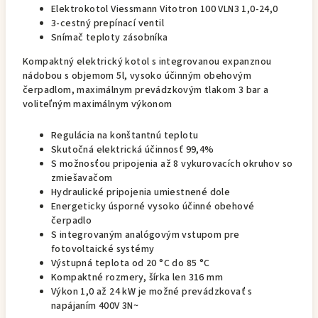
Elektrokotol Viessmann Vitotron 100 VLN3 1,0-24,0
3-cestný prepínací ventil
Snímač teploty zásobníka
Kompaktný elektrický kotol s integrovanou expanznou
nádobou s objemom 5l, vysoko účinným obehovým
čerpadlom, maximálnym prevádzkovým tlakom 3 bar a
voliteľným maximálnym výkonom
Regulácia na konštantnú teplotu
Skutočná elektrická účinnosť 99,4%
S možnosťou pripojenia až 8 vykurovacích okruhov so
zmiešavačom
Hydraulické pripojenia umiestnené dole
Energeticky úsporné vysoko účinné obehové
čerpadlo
S integrovaným analógovým vstupom pre
fotovoltaické systémy
Výstupná teplota od 20 °C do 85 °C
Kompaktné rozmery, šírka len 316 mm
Výkon 1,0 až 24 kW je možné prevádzkovať s
napájaním 400V 3N~