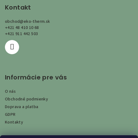
p
Kontakt
ä
obchod
@
eko-therm.sk
t
+421 48 410 10 68
i
+421 911 442 503
e
Informácie pre vás
O nás
Obchodné podmienky
Doprava a platba
GDPR
Kontakty