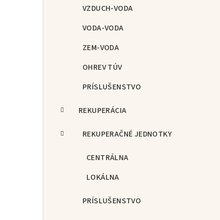
p
VZDUCH-VODA
a
VODA-VODA
n
ZEM-VODA
e
OHREV TÚV
l
PRÍSLUŠENSTVO
REKUPERÁCIA
REKUPERAČNÉ JEDNOTKY
CENTRÁLNA
LOKÁLNA
PRÍSLUŠENSTVO