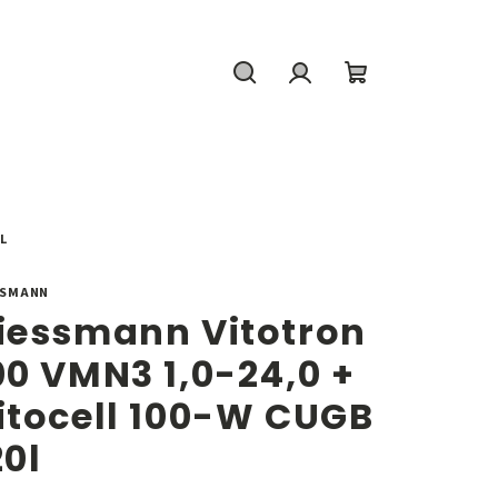
Hľadať
Prihlásenie
Nákupný
košík
L
SSMANN
iessmann Vitotron
00 VMN3 1,0-24,0 +
itocell 100-W CUGB
20l