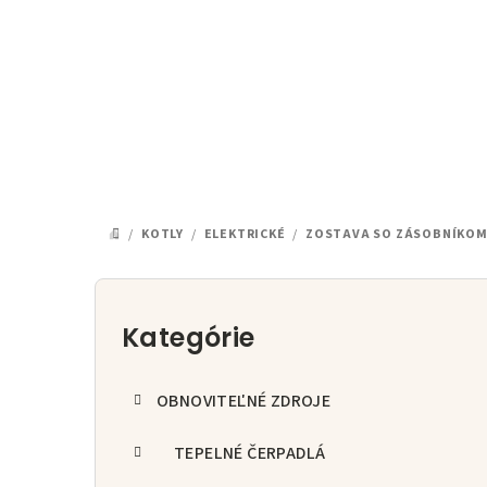
Prejsť
na
obsah
/
KOTLY
/
ELEKTRICKÉ
/
ZOSTAVA SO ZÁSOBNÍKO
DOMOV
B
o
Kategórie
Preskočiť
kategórie
č
OBNOVITEĽNÉ ZDROJE
n
ý
TEPELNÉ ČERPADLÁ