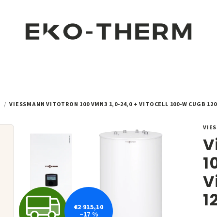
M
/
VIESSMANN VITOTRON 100 VMN3 1,0-24,0 + VITOCELL 100-W CUGB 120
VIE
V
1
V
1
Z
€2 915,10
–17 %